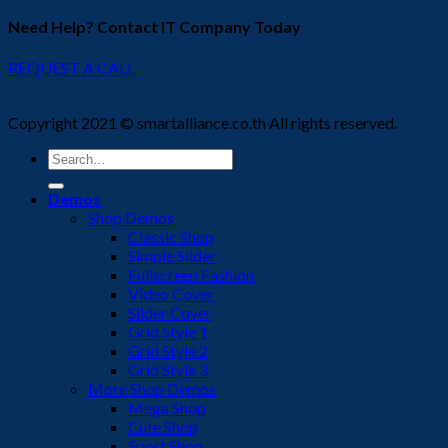
Need Help? Contact IT Company Today
REQUEST A CALL
Copyright 2021 © smartalliance.co.th All rights reserved.
Search
for:
Demos
Shop Demos
Classic Shop
Simple Slider
Fullscreen Fashion
Video Cover
Slider Cover
Grid Style 1
Grid Style 2
Grid Style 3
More Shop Demos
Mega Shop
Cute Shop
Sport Shop