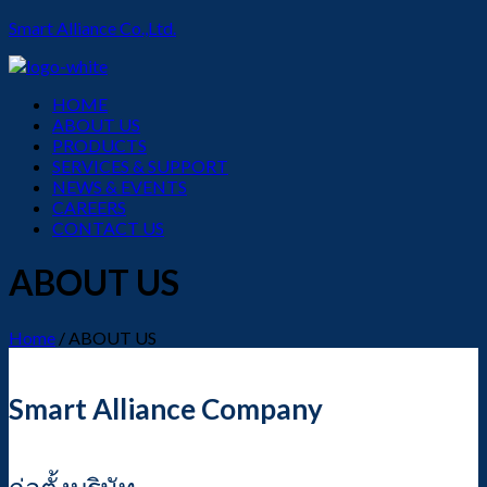
Smart Alliance Co.,Ltd.
Menu
HOME
ABOUT US
PRODUCTS
SERVICES & SUPPORT
NEWS & EVENTS
CAREERS
CONTACT US
ABOUT US
Home
/
ABOUT US
Smart Alliance Company