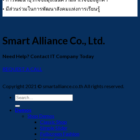
• มีส่วนร่วมในการพัฒนาสังคมแห่งการเรียนรู้
Smart Alliance Co., Ltd.
Need Help? Contact IT Company Today
REQUEST A CALL
Copyright 2021 © smartalliance.co.th All rights reserved.
Search
for:
Demos
Shop Demos
Classic Shop
Simple Slider
Fullscreen Fashion
Video Cover